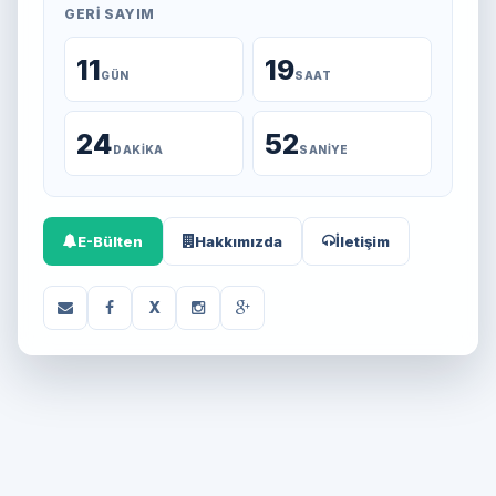
GERI SAYIM
11
19
GÜN
SAAT
24
52
DAKIKA
SANIYE
E-Bülten
Hakkımızda
İletişim
X