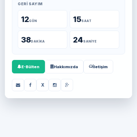
GERI SAYIM
12
15
GÜN
SAAT
38
24
DAKIKA
SANIYE
E-Bülten
Hakkımızda
İletişim
X