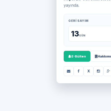
yayında.
GERI SAYIM
13
GÜN
E-Bülten
Hakkım
X