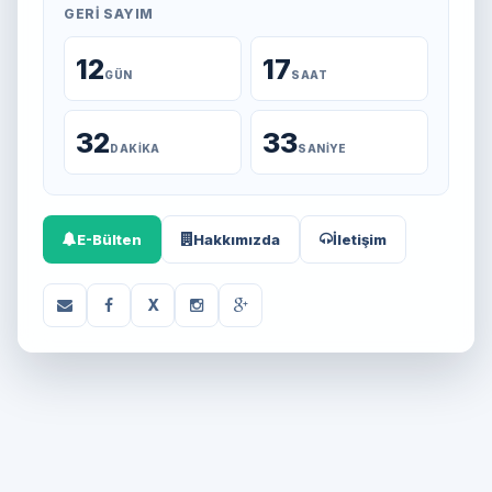
GERI SAYIM
12
17
GÜN
SAAT
32
33
DAKIKA
SANIYE
E-Bülten
Hakkımızda
İletişim
X