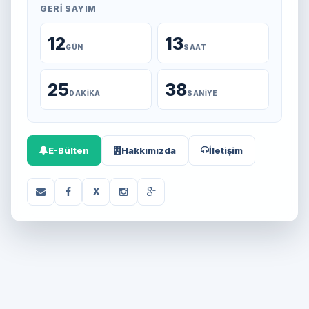
GERI SAYIM
12
13
GÜN
SAAT
25
38
DAKIKA
SANIYE
E-Bülten
Hakkımızda
İletişim
X