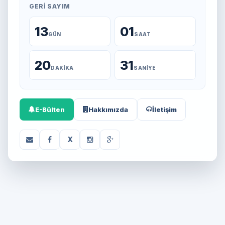
GERI SAYIM
13
01
GÜN
SAAT
20
31
DAKIKA
SANIYE
E-Bülten
Hakkımızda
İletişim
X