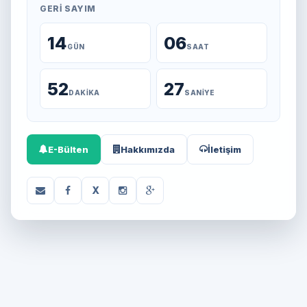
GERI SAYIM
14
06
GÜN
SAAT
52
27
DAKIKA
SANIYE
E-Bülten
Hakkımızda
İletişim
X