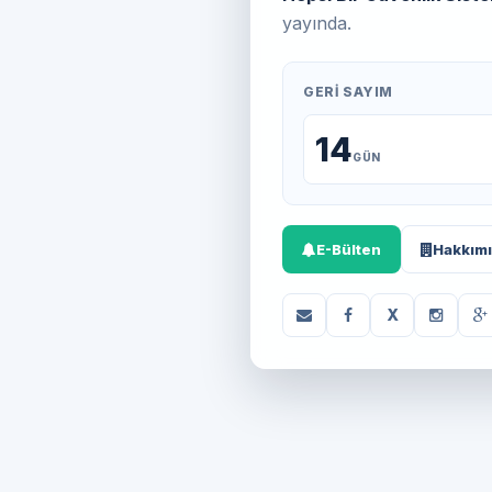
yayında.
GERI SAYIM
14
GÜN
E-Bülten
Hakkım
X