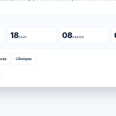
18
08
SAAT
DAKIKA
ızda
İletişim