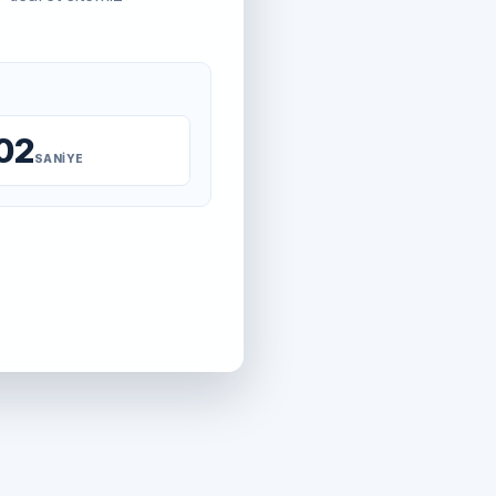
02
SANIYE