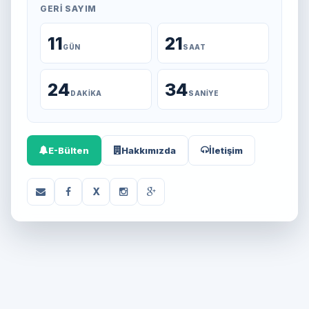
GERI SAYIM
11
21
GÜN
SAAT
24
34
DAKIKA
SANIYE
E-Bülten
Hakkımızda
İletişim
X