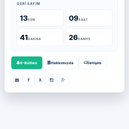
GERI SAYIM
13
09
GÜN
SAAT
41
26
DAKIKA
SANIYE
E-Bülten
Hakkımızda
İletişim
X