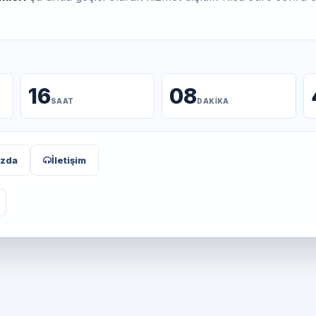
16
08
SAAT
DAKIKA
ızda
İletişim