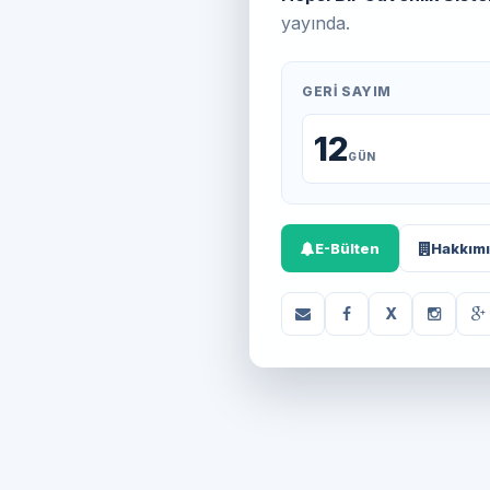
yayında.
GERI SAYIM
12
GÜN
E-Bülten
Hakkım
X