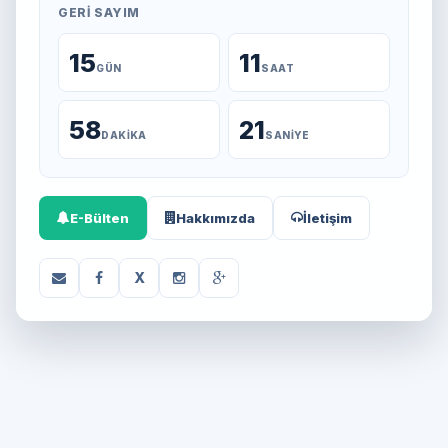
GERI SAYIM
15
11
GÜN
SAAT
58
21
DAKIKA
SANIYE
E-Bülten
Hakkımızda
İletişim
X