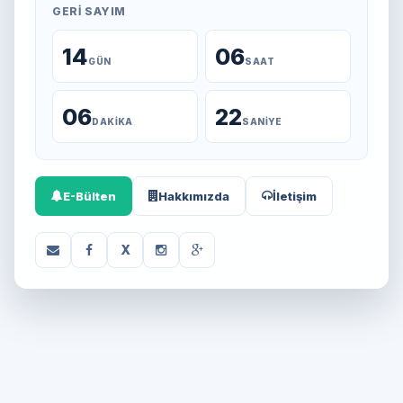
GERI SAYIM
14
06
GÜN
SAAT
06
22
DAKIKA
SANIYE
E-Bülten
Hakkımızda
İletişim
X