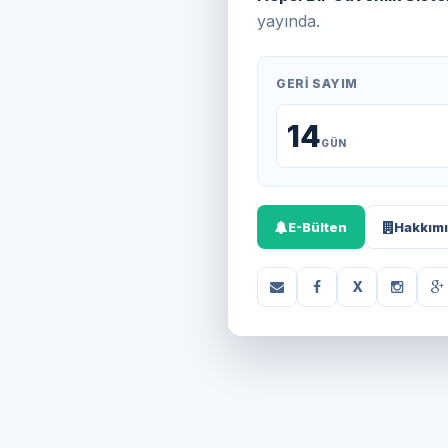
yayında.
GERI SAYIM
14
GÜN
E-Bülten
Hakkım
X