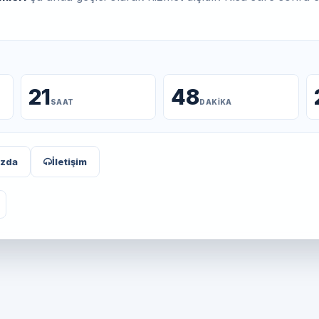
21
48
SAAT
DAKIKA
ızda
İletişim