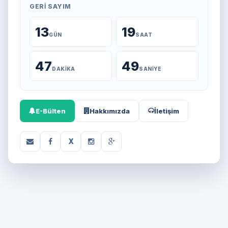
GERI SAYIM
13
19
GÜN
SAAT
47
49
DAKIKA
SANIYE
E-Bülten
Hakkımızda
İletişim
X