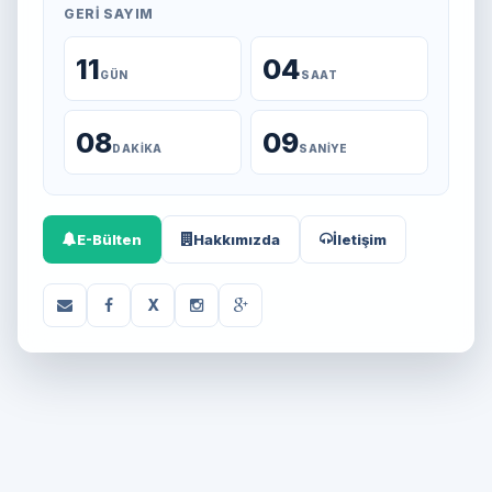
GERI SAYIM
11
04
GÜN
SAAT
08
09
DAKIKA
SANIYE
E-Bülten
Hakkımızda
İletişim
X