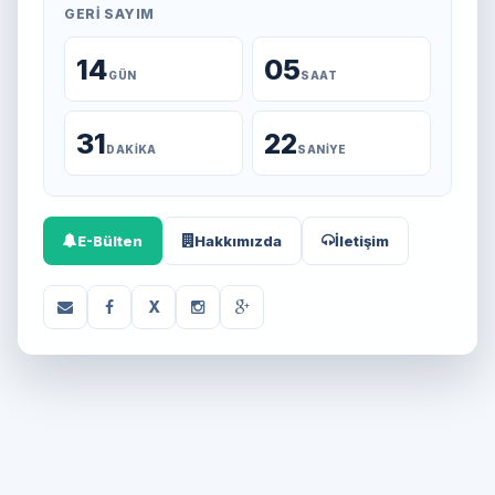
GERI SAYIM
14
05
GÜN
SAAT
31
22
DAKIKA
SANIYE
E-Bülten
Hakkımızda
İletişim
X