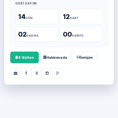
GERI SAYIM
14
12
GÜN
SAAT
02
00
DAKIKA
SANIYE
E-Bülten
Hakkımızda
İletişim
X