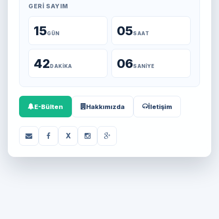
GERI SAYIM
15
05
GÜN
SAAT
42
06
DAKIKA
SANIYE
E-Bülten
Hakkımızda
İletişim
X