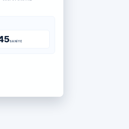
45
SANIYE