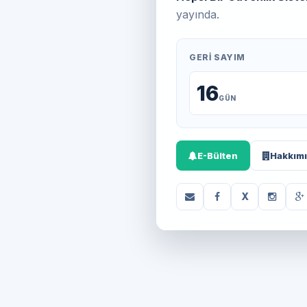
yayında.
GERI SAYIM
16
GÜN
E-Bülten
Hakkım
X