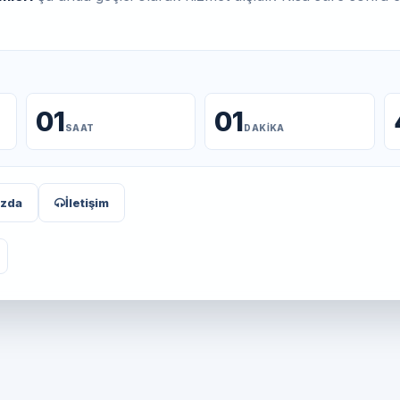
01
01
SAAT
DAKIKA
ızda
İletişim