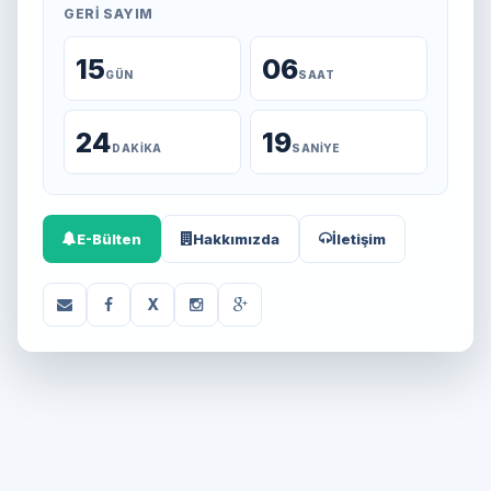
GERI SAYIM
15
06
GÜN
SAAT
24
19
DAKIKA
SANIYE
E-Bülten
Hakkımızda
İletişim
X