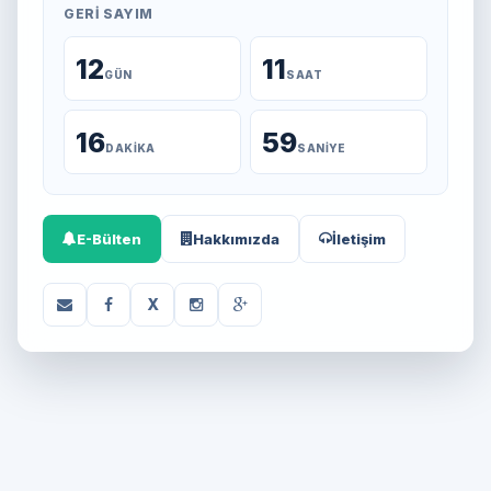
GERI SAYIM
12
11
GÜN
SAAT
16
59
DAKIKA
SANIYE
E-Bülten
Hakkımızda
İletişim
X