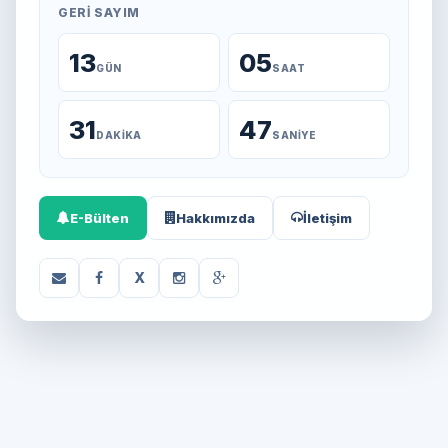
GERI SAYIM
13
05
GÜN
SAAT
31
47
DAKIKA
SANIYE
E-Bülten
Hakkımızda
İletişim
X