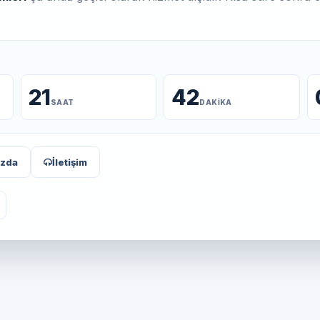
21
42
SAAT
DAKIKA
ızda
İletişim