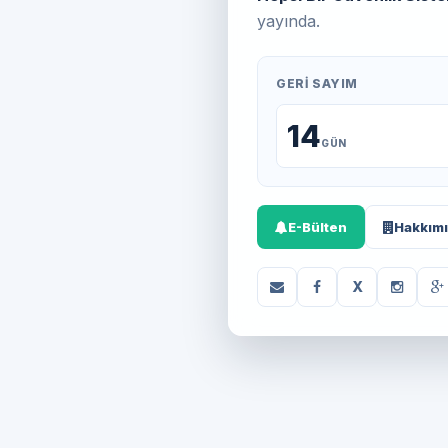
yayında.
GERI SAYIM
14
GÜN
E-Bülten
Hakkım
X