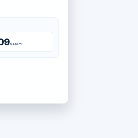
09
SANIYE