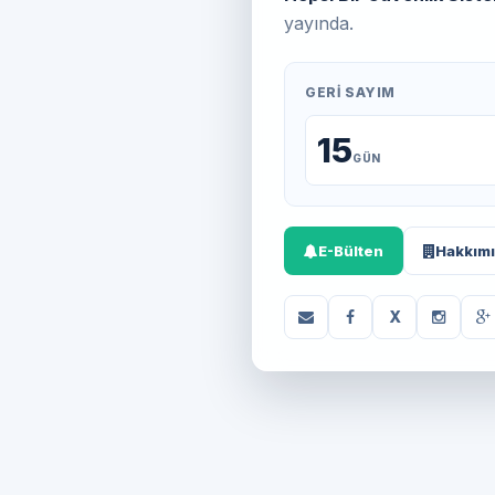
yayında.
GERI SAYIM
15
GÜN
E-Bülten
Hakkım
X