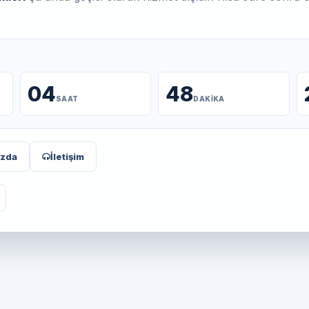
04
48
SAAT
DAKIKA
ızda
İletişim