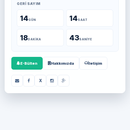
GERI SAYIM
14
14
GÜN
SAAT
18
43
DAKIKA
SANIYE
E-Bülten
Hakkımızda
İletişim
X