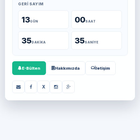
GERI SAYIM
13
00
GÜN
SAAT
35
35
DAKIKA
SANIYE
E-Bülten
Hakkımızda
İletişim
X