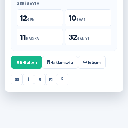
GERI SAYIM
12
10
GÜN
SAAT
11
32
DAKIKA
SANIYE
E-Bülten
Hakkımızda
İletişim
X