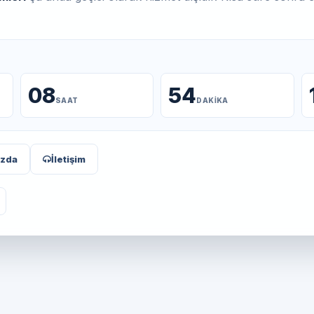
08
54
SAAT
DAKIKA
ızda
İletişim