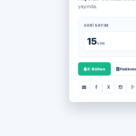
yayında.
GERI SAYIM
15
GÜN
E-Bülten
Hakkım
X