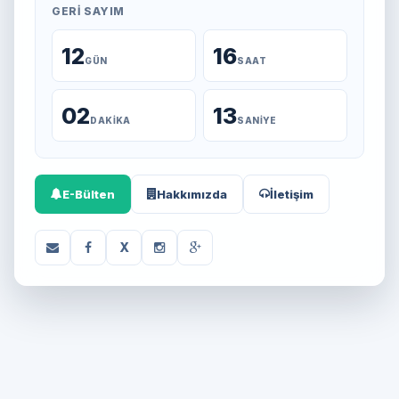
GERI SAYIM
12
16
GÜN
SAAT
02
13
DAKIKA
SANIYE
E-Bülten
Hakkımızda
İletişim
X