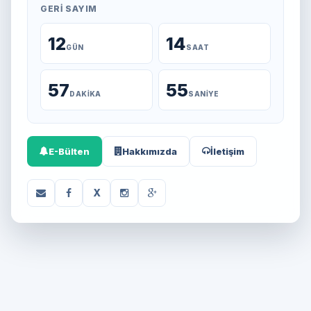
GERI SAYIM
12
14
GÜN
SAAT
57
55
DAKIKA
SANIYE
E-Bülten
Hakkımızda
İletişim
X