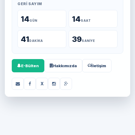
GERI SAYIM
14
14
GÜN
SAAT
41
39
DAKIKA
SANIYE
E-Bülten
Hakkımızda
İletişim
X