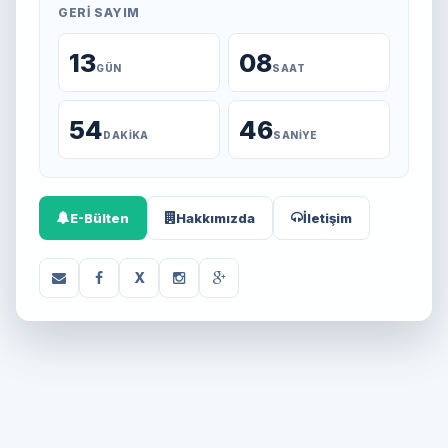
GERI SAYIM
13
08
GÜN
SAAT
54
46
DAKIKA
SANIYE
E-Bülten
Hakkımızda
İletişim
X