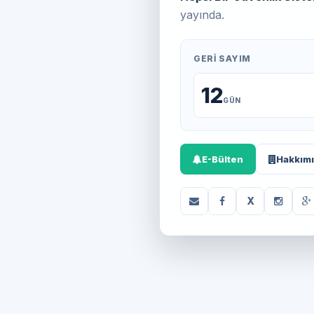
yayında.
GERI SAYIM
12
GÜN
E-Bülten
Hakkım
X