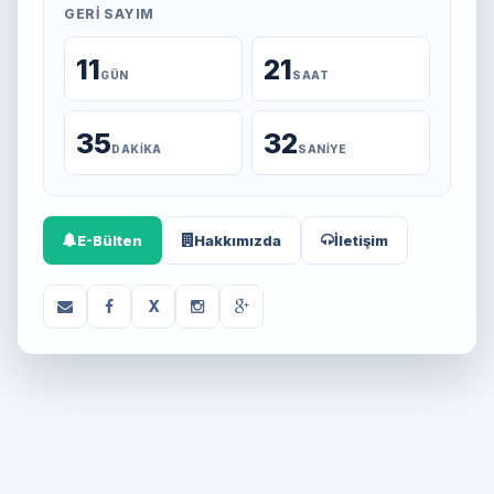
GERI SAYIM
11
21
GÜN
SAAT
35
32
DAKIKA
SANIYE
E-Bülten
Hakkımızda
İletişim
X