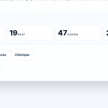
19
47
SAAT
DAKIKA
ızda
İletişim