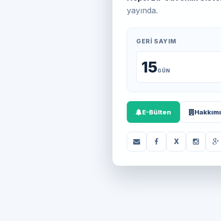
yayında.
GERI SAYIM
15
GÜN
E-Bülten
Hakkım
X