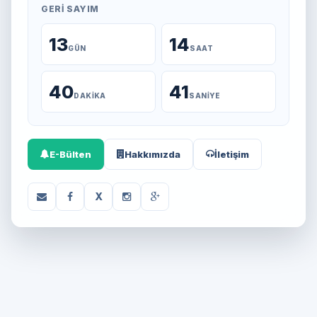
GERI SAYIM
13
14
GÜN
SAAT
40
41
DAKIKA
SANIYE
E-Bülten
Hakkımızda
İletişim
X