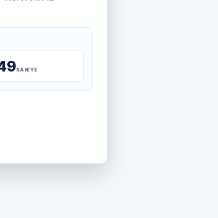
49
SANIYE