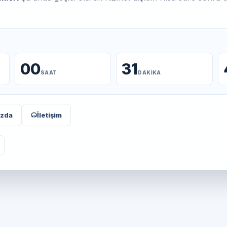
00
31
SAAT
DAKIKA
ızda
İletişim