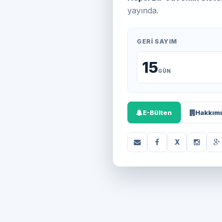
yayında.
GERI SAYIM
15
GÜN
E-Bülten
Hakkım
X