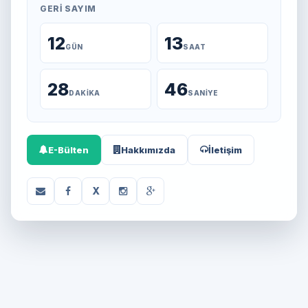
GERI SAYIM
12
13
GÜN
SAAT
28
46
DAKIKA
SANIYE
E-Bülten
Hakkımızda
İletişim
X