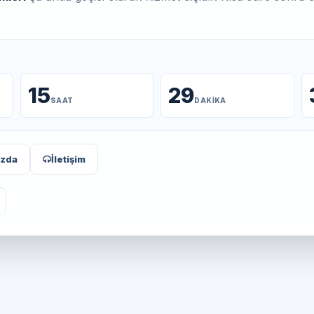
15
29
SAAT
DAKIKA
ızda
İletişim