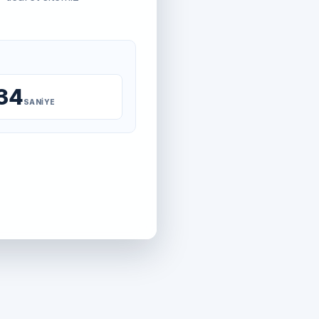
34
SANIYE