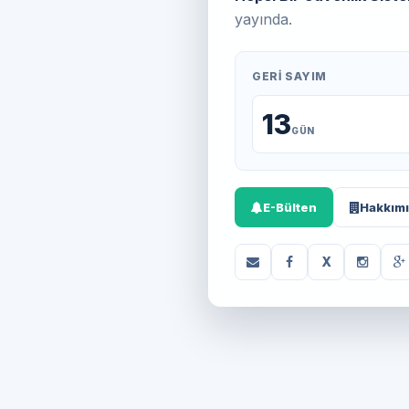
yayında.
GERI SAYIM
13
GÜN
E-Bülten
Hakkım
X