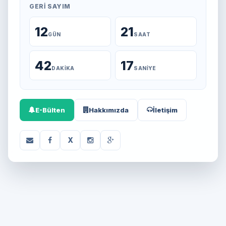
GERI SAYIM
12
21
GÜN
SAAT
42
17
DAKIKA
SANIYE
E-Bülten
Hakkımızda
İletişim
X