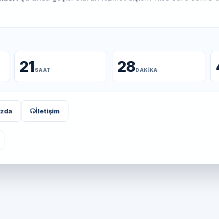
21
28
SAAT
DAKIKA
ızda
İletişim