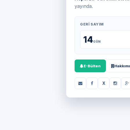
yayında.
GERI SAYIM
14
GÜN
E-Bülten
Hakkım
X