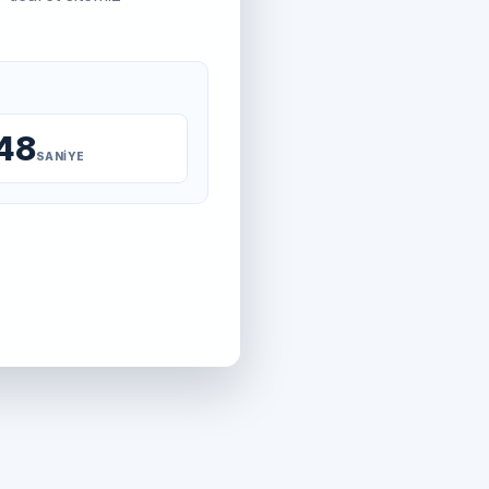
48
SANIYE