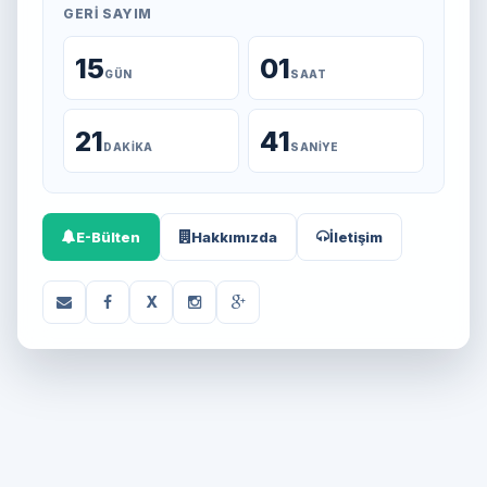
GERI SAYIM
15
01
GÜN
SAAT
21
41
DAKIKA
SANIYE
E-Bülten
Hakkımızda
İletişim
X