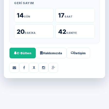
GERI SAYIM
14
17
GÜN
SAAT
20
42
DAKIKA
SANIYE
E-Bülten
Hakkımızda
İletişim
X